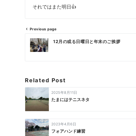
それではまた明日👍
Previous page
投
12月の或る日曜日と年末のご挨拶
稿
ナ
ビ
ゲ
Related Post
ー
2025年8月11日
シ
たまにはテニスネタ
ョ
ン
2023年4月6日
フォアハンド練習