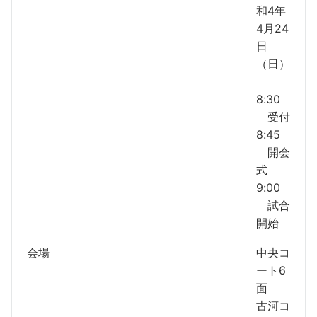
和4年
4月24
日
（日）
8:30
受付
8:45
開会
式
9:00
試合
開始
会場
中央コ
ート6
面
古河コ