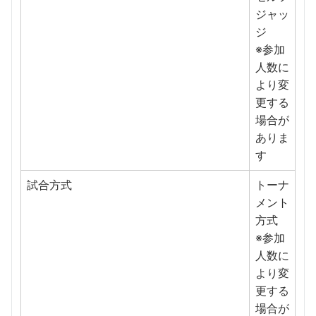
ジャッ
ジ
※参加
人数に
より変
更する
場合が
ありま
す
試合方式
トーナ
メント
方式
※参加
人数に
より変
更する
場合が