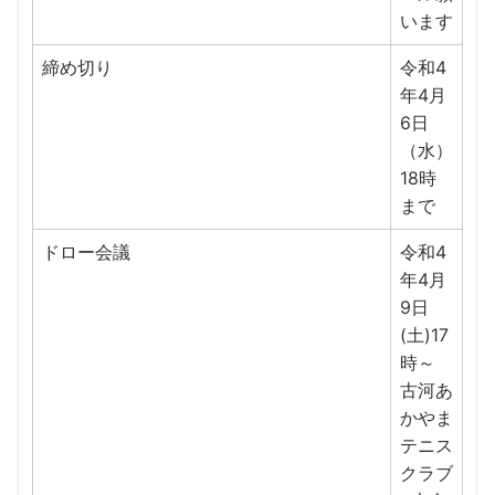
います
締め切り
令和4
年4月
6日
（水）
18時
まで
ドロー会議
令和4
年4月
9日
(土)17
時～
古河あ
かやま
テニス
クラブ