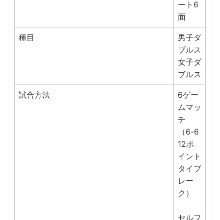
ート6
面
種目
男子ダ
ブルス
女子ダ
ブルス
試合方法
6ゲー
ムマッ
チ
（6-6
12ポ
イント
タイブ
レー
ク）
セルフ