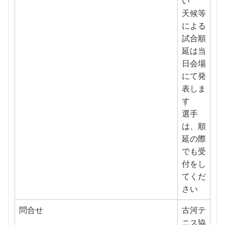
い
天候等
による
試合順
延は当
日会場
にて発
表しま
す
選手
は、順
延の際
でも受
付をし
てくだ
さい
問合せ
古河テ
ニス協