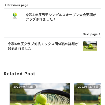
Previous page
投
令和4年度男子シングルスオープン大会要項が
稿
アップされました！
ナ
Next page
ビ
ゲ
令和4年度クラブ対抗ミックス団体戦の詳細が
発表されました
ー
シ
ョ
Related Post
ン
2022年9月12日
2022年12月6日