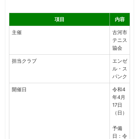
項目
内容
主催
古河市
テニス
協会
担当クラブ
エンゼ
ル・ス
パンク
開催日
令和4
年4月
17日
（日）
予備
日：令