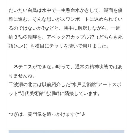
だいたい白鳥は水中で一生懸命水かきして、湖面を優
雅に進む。そんな思いがスワンボートに込められてい
るのではないか❓などと、勝手に解釈しながら、一周
約３㌔の湖畔を、アベック⁇カップル⁇（どちらも死
語(>_<)）を横目にチャリを漕いで周りました。
🎾テニスができない時って、通常の精神状態ではあ
りませんね。
千波湖の北には以前紹介した“水戸芸術館”アートスポ
ット“近代美術館”も湖畔に隣接しています。
つぎは、黄門像を追っかけます(^^♪