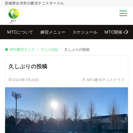
茨城県古河市の硬式テニスサークル
MENU
MTCについて
練習メニュー
スケジュール
MTC開催イベ
MTC硬式テニス
テニス日記
久しぶりの投稿
久しぶりの投稿
2023年1月24日
MTC硬式テニスクラブ