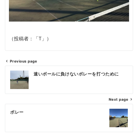
（投稿者：「T」）
Previous page
投
速いボールに負けないボレーを打つために
稿
ナ
Next page
ビ
ゲ
ボレー
ー
シ