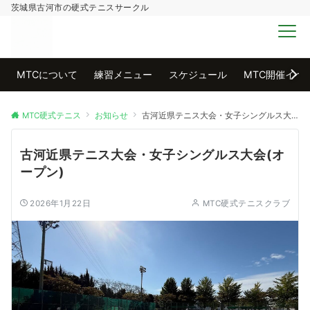
茨城県古河市の硬式テニスサークル
MENU
MTCについて
練習メニュー
スケジュール
MTC開催イベ
MTC硬式テニス
お知らせ
古河近県テニス大会・女子シングルス大会(オープン)
古河近県テニス大会・女子シングルス大会(オ
ープン)
2026年1月22日
MTC硬式テニスクラブ