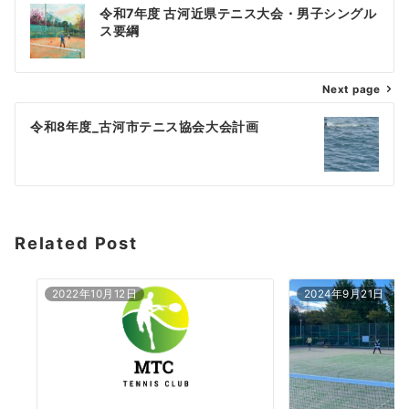
投
令和7年度 古河近県テニス大会・男子シングル
稿
ス要綱
ナ
Next page
ビ
ゲ
令和8年度_古河市テニス協会大会計画
ー
シ
ョ
Related Post
ン
2022年10月12日
2024年9月21日