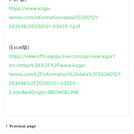
https://www.koga-
tennis.com/information/data/20260121-
203046/20260121-03920-1.pdf
(Excel版)
https://view.officeapps.live.com/op/view.aspx?
src=https%3A%2F%2Fwww.koga-
tennis.com%2Finformation%2Fdata%2F20260121-
203046%2F20260121-03920-
2.xlsx&wdOrigin=BROWSELINK
Previous page