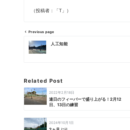
（投稿者：「T」）
Previous page
投
人工知能
稿
ナ
ビ
ゲ
Related Post
ー
2022年2月18日
シ
連日のフィーバーで盛り上がる！2月12
日、13日の練習
ョ
ン
2024年10月1日
2ヵ月ぶり