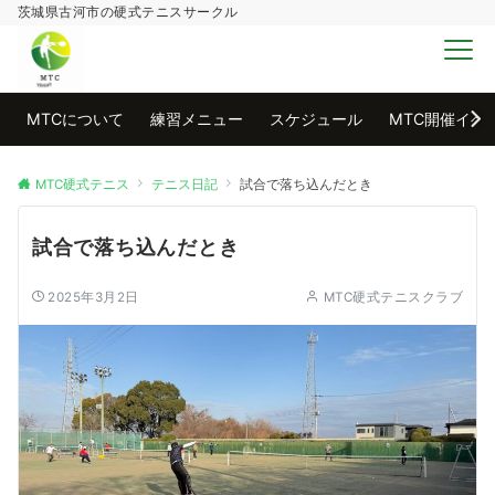
茨城県古河市の硬式テニスサークル
MENU
MTCについて
練習メニュー
スケジュール
MTC開催イベ
MTC硬式テニス
テニス日記
試合で落ち込んだとき
試合で落ち込んだとき
2025年3月2日
MTC硬式テニスクラブ