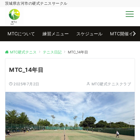
茨城県古河市の硬式テニスサークル
MENU
MTCについて
練習メニュー
スケジュール
MTC開催イベ
MTC硬式テニス
テニス日記
MTC_14年目
MTC_14年目
2025年7月2日
MTC硬式テニスクラブ