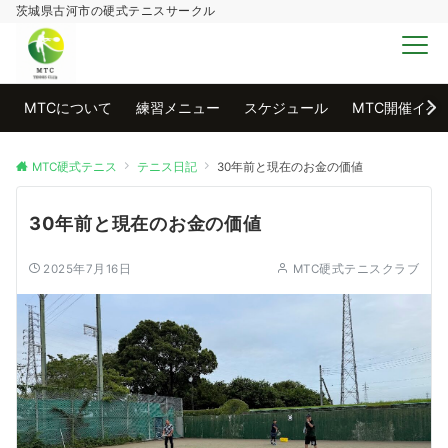
茨城県古河市の硬式テニスサークル
MENU
MTCについて
練習メニュー
スケジュール
MTC開催イベ
MTC硬式テニス
テニス日記
30年前と現在のお金の価値
30年前と現在のお金の価値
2025年7月16日
MTC硬式テニスクラブ