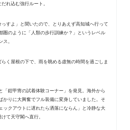
なだれ込む強行ルート。
分っすよ」と聞いたので、とりあえず高知城へ行って
都圏のように「人類の歩行訓練か？」というレベル
ンス。
ばらく屋根の下で、雨を眺める虚無の時間を過ごしま
と「鎧甲冑の試着体験コーナー」を発見。海外から
ばかりに大興奮でフル装備に変身していました。そ
ェックアウトに遅れたら洒落にならん」と冷静な大
避けて天守閣へ直行。