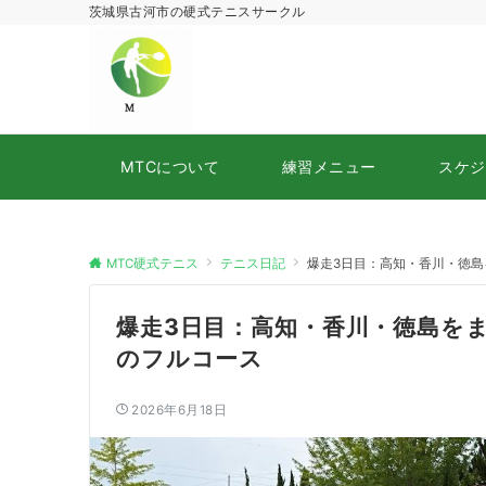
茨城県古河市の硬式テニスサークル
MTCについて
練習メニュー
スケジ
MTC硬式テニス
テニス日記
爆走3日目：高知・香川・徳
爆走3日目：高知・香川・徳島を
のフルコース
2026年6月18日